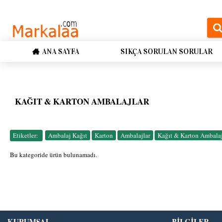
ANA SAYFA
SIKÇA SORULAN SORULAR
KAĞIT & KARTON AMBALAJLAR
Etiketler:
Ambalaj Kağıt
,
Karton
,
Ambalajlar
,
Kağıt & Karton Ambalaj
Bu kategoride ürün bulunamadı.
KURUMSAL
BİLGİLER