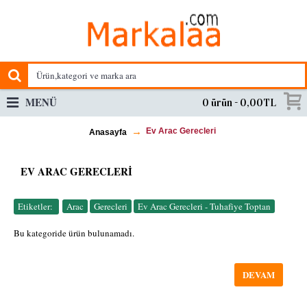
MENÜ
0 ürün - 0,00TL
Ev Arac Gerecleri
Anasayfa
EV ARAC GERECLERI
Etiketler:
Arac
,
Gerecleri
,
Ev Arac Gerecleri - Tuhafiye Toptan
Bu kategoride ürün bulunamadı.
DEVAM