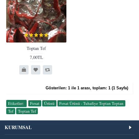
Toptan Tef
7,00TL
Gösterilen: 1 ile 1 arası, toplam: 1 (1 Sayfa)
Etiketler:
Fırsat
,
Ürünü
,
Fırsat Ürünü - Tuhafiye Toptan Toptan
,
Tef
,
Toptan Tef
KURUMSAL