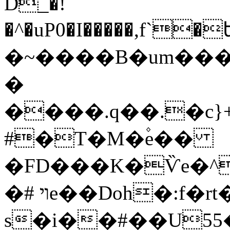
D_�!
�^�uP0�I�����,f`
�~����B�um���G
�
����.q��.�c}
#�T�M�۫e��
�FD���K�Ѷe�^
�# ױe��Doh�:f�rt��?
s�i��#��U55