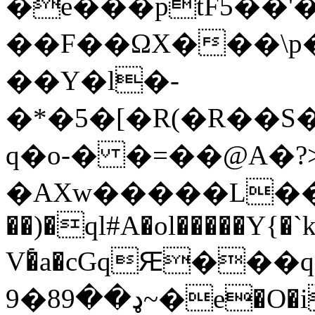
�e���ptF5��'
��F��ΩX���\p�
��Y�l�-
�*�5�[�R(�R�
q�o-� �=��@A�?
�AXw�����L��
��)�ql#A�ol�����Y{�
`
V�҅a�cGqԘ��
9�ډ��89~�e�O�iĴ v_>*�"��Y��g�KƮ�