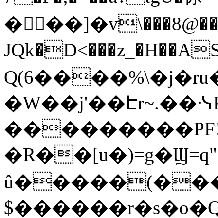
���]�v\���8@���
JQk�D<���z_�H��A
Q(6����%\�j�r
�W��ϳ'��Էr~.��
���������PF
�R��[u�)=g�Ϣ=
û�����(���
$������r�s�o�Q