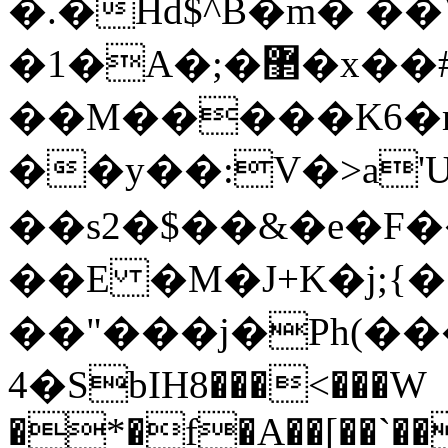
�.�Hd$^B�m� ��
�1�A�;�޲�x��#�P�q�k�l���|&
��M�����K6�ml�����
��y��:V�>a'
��s2�$��&�e�F�
��E �M�J+K�j;{�
��"���j�Ph(��
4�SbIH8���<���W
�*�f�A��[��`��