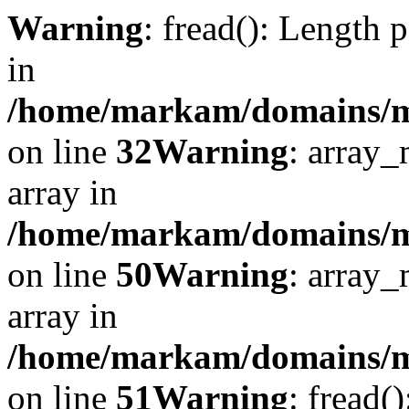
Warning
: fread(): Length 
in
/home/markam/domains/mar
on line
32
Warning
: array_
array in
/home/markam/domains/mar
on line
50
Warning
: array_
array in
/home/markam/domains/mar
on line
51
Warning
: fread(