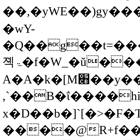
��,�yԜE��)gy�
�wY-
�Q��g��t=�
졕ۃ�f�W_�ǔ���ʝ���
A�A�k�[M׋��y��2���ʺ
,`��B�ΐ����hi\ߺ
x�D��b�]`[�>�F�
����@R+f��