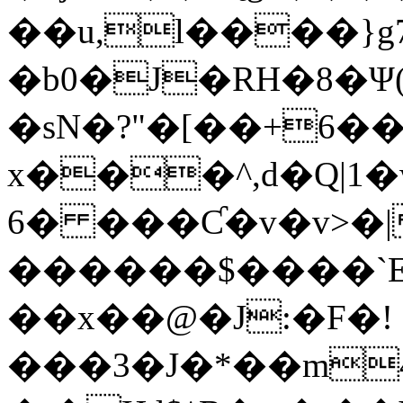
��u,l����}g7
�b0�J�RH�8�Ψ(
�sN�?"�[��+6�
x���^,d�Q|1
6� ���Ƈ�v�v>�|
������$����`
��x��@�J:�F�!
���3�J�*��m4�