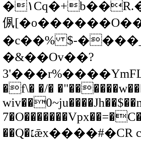
�١Cq�+b��R.�.����_�ɳ�aax�A�c��'Y����������;g�N⋺��1�%��9f�A���;˲�'�,9ج�ϗ����m�����J�h1
㑉[�o������O��
�c��% $-����
�&��Ov��?
3'���r%����YmFL
�f\� �/� �"������w��
wiv��0~ju����Jh��$��
7�O�������Vpx��=�C�
��Q�׆ǣx����#�CR c�L�4tuGG�