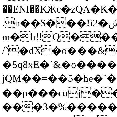
��ENI��KҖc�zQA�K��׀G�(.�J��J�&�%˒`G <���vC
.n��$���!i2�شxU�u� ��U����
m�h!!Q��
/`�dX�o���&
�5q8xE�`&�o����$Pܵ��
jQM��=��5�he�`�R
��p���cuj���פk1��[�yBx����VB��9x��
���3�%�����B�