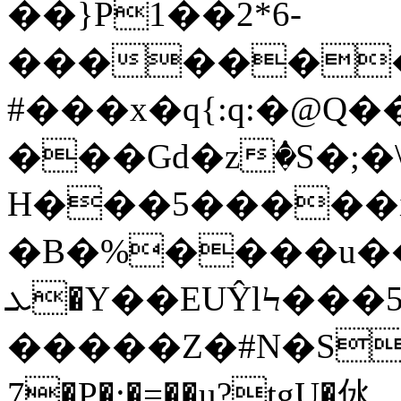
��}P1��2*6-
��������
#���x�q{:q:�@Q
���Gd�zٝ�S�;
H���5�����
�B�%����u�
ܥ�Y��EUŶlϞ���5:�g�g��+!r�27H:Ӌ~��l�3$���Ems�v��ޕu
�����Z�#Ν�S�*
7�P�;�=��u?tgU�㲻