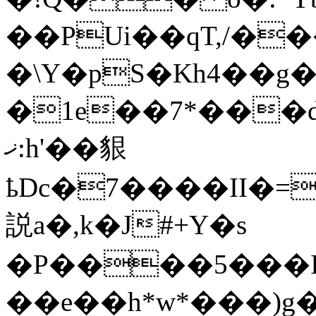
��PUi��qT,/�
�\Y�pS�Kh4��g��
�1e��7*���dYS���7ձJ�
ޚ:h'��貇
ҍDc�7����II�=��ܩ��W�tC���Mr��o
説a�,k�J#+Y�s
�P����5���I
��e��h*w*���)g