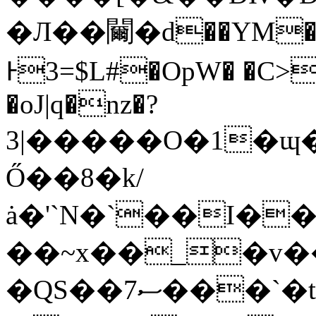
�Л��䦵�d��YM�O�
Ͱ3=$L#�OpW� �C>
�oJ|q�nz�?؜
�|3����O�1�ɰ��F����-Ş� -
Ő��8�k/
ȧ�'`N�`��I�
��~x��_�v�
�QS��ސ7���`�t�&�7�S"�Z� %`.���F/!8Q.�ΐ�o�©C���Æ��