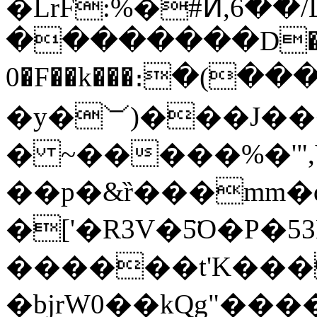
�LrF:%�#ⵍ,6
��������D�
0�F��k���։�(����
�y�⏡)���J��
� ~�����%�'",
��p�&ȑ���mm�
�['�R3V�5̈O�P
������t'K���
�bjrW0��kQg"����