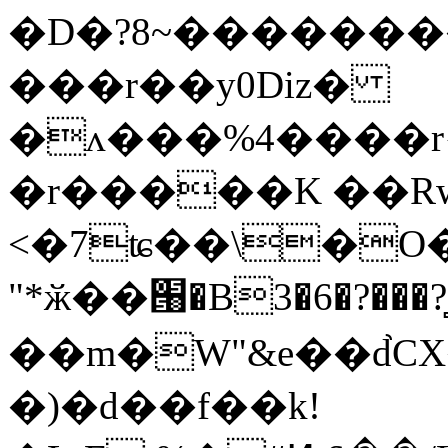
�D�?8~����������ۿ�
���r��y0Diz�
�ʌ���%4����
�r�����K ��R
<�7ʨ��\�O�
"*ӂ��՘�B3�6�?���?̻
��m�W"&e��d֙
�)�d��f��k!