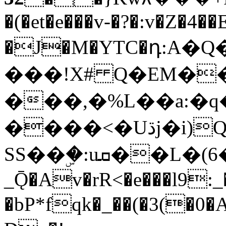
�(�et�e���v-�?�:v�Z�4�
�J�M�YTC�դ:A�Q
���!X# Q�EM�
���,�%L��a:�
����<�Uڌj�i)Q-
SS��ۣ�:uܩ��L�(6���幼� �%|�Yj
_Ǭ�Av�rR<�e���l9:_�
�bP*fqk�_��(�3(�0