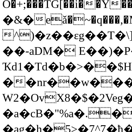
O�+;���TG[��i��Y�
�&�eǎ�~�q���,�
^)�z��ɛg��T
��-aDM� E��)�P
Ҡd1�Td�b�>��$H
��nr
��w����ڀ��,�
W2�OvX8�$�2Ve
�a�cB�"%a�.��&�ݿdI
�ag�h�5>�7^7�ћ�׷�