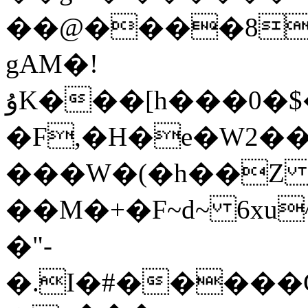
��@����8�
gAM�!
ۇK���[h���0�$�3,�7�O��ݐ��v����o�*dj�*F-
�F,�H�e�W2��
���W�(�h��Z z
��M�+�F~d~ 6xu
�"-
�.I�#�����