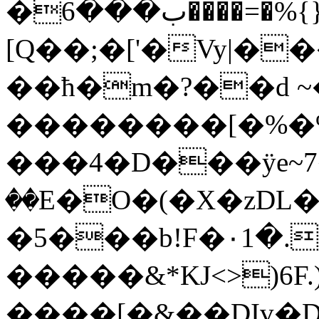
�ب���6����=�%{}��o�1k��s�&VD ;
[Q��;�['�Vy|�
��ħ�m�?��d ~
��������[�%�
���4�D���ӱe~7�
��E�O�(�X�zDL��
�5���b!F�۰1�.
�����&*KJ<>)6F.
����[�&��DIv�Dl