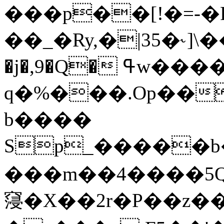
���p��[!�=-�F��8
��_�Ry,�|35�˞]\
�j�,9�Q� ߟw�����>]q���&A^���
q�%���.Op��
b���͏�
Sp_�����b�����Г���
���m��4����5
䆮�X��2r�P��z