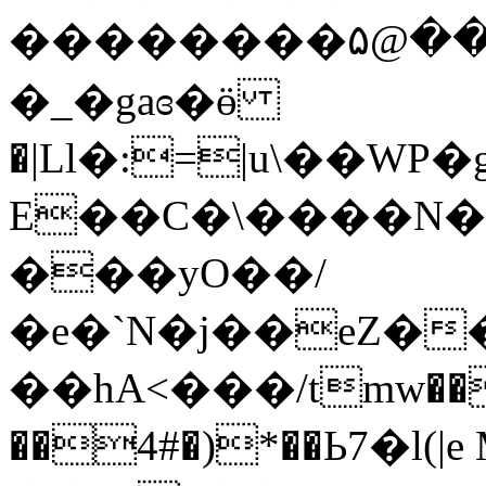
��������۵@��
�_�gaɞ�ӫ
�|Ll�:=|u\��
E��C�\����N�
���yO��/
�e�`N�j��eZ�
��hΑ<���/tmw���
��4#�)*��Ь7�l