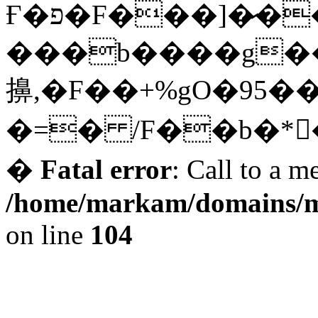
Ғ�פ�F���]�̷��m2��*
���b����g�
擤,�F��+%gO�95�
�=� /F��b�*�
�
Fatal error
: Call to a m
/home/markam/domains/m
on line
104