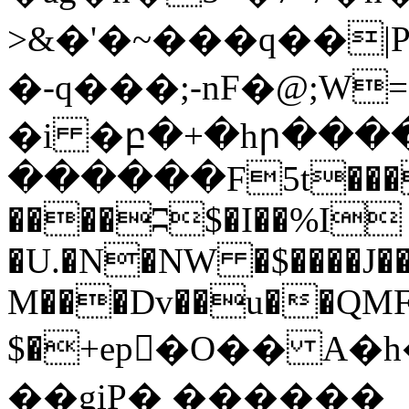
>&�'�~���q��
�-q���;-nF�@;
�i �բ�+�hր���
������F5t���
����ʭ$�I��%I �
�U.�N�NW �$����J��
M���Dv��u��QMF
$�+ep򻖞�O�� A�h
��giP� ������