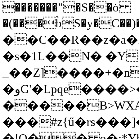
�������"�S��ȯ
�(���b̀S�y�C��)�H
��C��R��z�a�
�s�1L��N� �Y
_��Z]����+�n
�وG'�Lpqe����>��4�9q���4�iHsNH��B!M����⁃
�����B>WXA
���#z{ű�rs���]
�!Q�
� o�:*