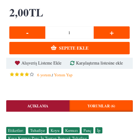
2,00TL
-
+
SEPETE EKLE
Alışveriş Listeme Ekle
Karşılaştırma listesine ekle
6 yorum
Yorum Yap
/
AÇIKLAMA
YORUMLAR (6)
Etiketler:
Tuhafiye
,
Koyu
,
Kırmızı
,
Panç
,
İp
,
Koyu Kırmızı Panç İp Toptan Boncuk Tuhafiye