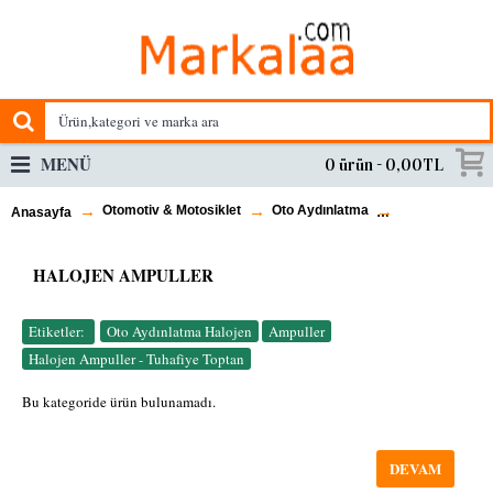
MENÜ
0 ürün - 0,00TL
Otomotiv & Motosiklet
Oto Aydınlatma
Halojen Ampul
Anasayfa
HALOJEN AMPULLER
Etiketler:
Oto Aydınlatma Halojen
,
Ampuller
,
Halojen Ampuller - Tuhafiye Toptan
Bu kategoride ürün bulunamadı.
DEVAM