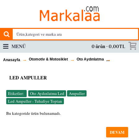
MENÜ
0 ürün - 0,00TL
Otomotiv & Motosiklet
Oto Aydınlatma
Led Ampuller
Anasayfa
LED AMPULLER
Etiketler:
Oto Aydınlatma Led
,
Ampuller
,
Led Ampuller - Tuhafiye Toptan
Bu kategoride ürün bulunamadı.
DEVAM