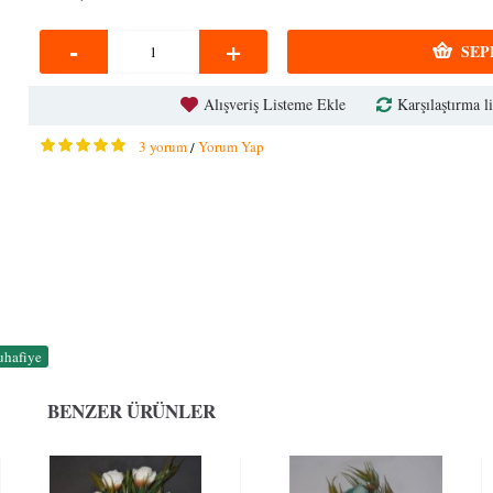
-
+
SEP
Alışveriş Listeme Ekle
Karşılaştırma li
3 yorum
Yorum Yap
/
uhafiye
BENZER ÜRÜNLER