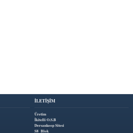
İLETIŞIM
Üretim
İkitelli O.S.B
Dersankoop Sitesi
S8 Blok