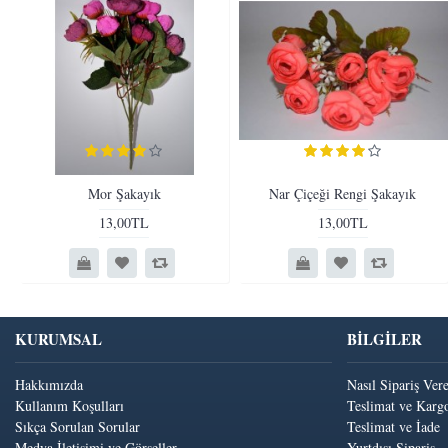
Mor Şakayık
Nar Çiçeği Rengi Şakayık
13,00TL
13,00TL
KURUMSAL
BİLGİLER
Hakkımızda
Nasıl Sipariş Ver
Kullanım Koşulları
Teslimat ve Kargo
Sıkça Sorulan Sorular
Teslimat ve İade
Medya İletişimi ve Görseller
Yurtdışı Sipariş