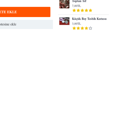
Toptan Tef
7,00TL
ETE EKLE
Küçük Boy Tesbih Kutusu
3,00TL
stesine ekle