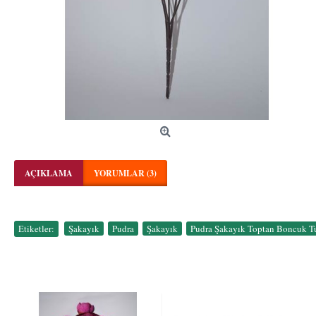
AÇIKLAMA
YORUMLAR (3)
Etiketler:
Şakayık
,
Pudra
,
Şakayık
,
Pudra Şakayık Toptan Boncuk T