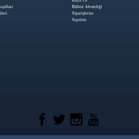
oşulları
Bülten Aboneliği
leri
Siparişlerim
Sepetim