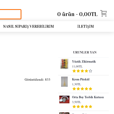
0 ürün - 0,00TL
NASIL SIPARIŞ VEREBILIRIM
İLETIŞIM
URUNLER YAN
Yüzük Zikirmatik
11,00TL
Görüntülendi: 833
Krem Püskül
1,30TL
Orta Boy Tesbih Kutusu
3,50TL