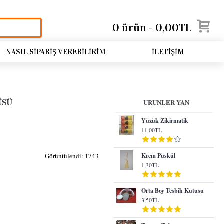
0 ürün - 0,00TL
NASIL SIPARIŞ VEREBILIRIM
İLETIŞIM
ÜSÜ
URUNLER YAN
Yüzük Zikirmatik
11,00TL
Görüntülendi: 1743
Krem Püskül
1,30TL
Orta Boy Tesbih Kutusu
3,50TL