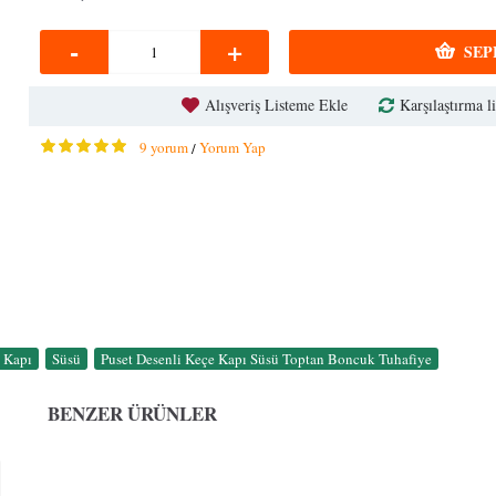
-
+
SEP
Alışveriş Listeme Ekle
Karşılaştırma li
9 yorum
Yorum Yap
/
Kapı
,
Süsü
,
Puset Desenli Keçe Kapı Süsü Toptan Boncuk Tuhafiye
BENZER ÜRÜNLER