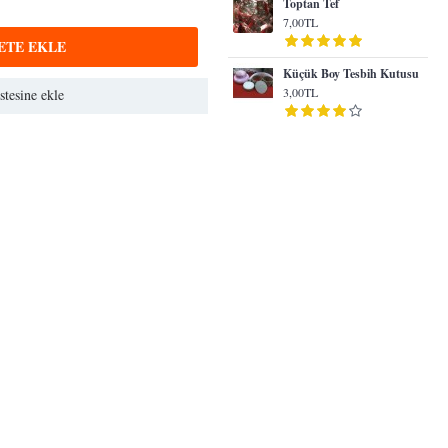
Toptan Tef
7,00TL
ETE EKLE
Küçük Boy Tesbih Kutusu
3,00TL
stesine ekle