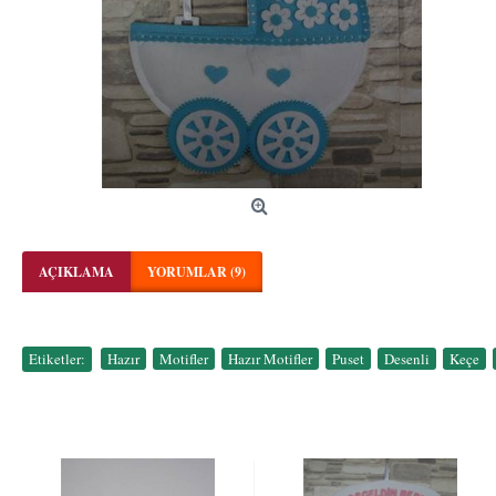
AÇIKLAMA
YORUMLAR (9)
Etiketler:
Hazır
,
Motifler
,
Hazır Motifler
,
Puset
,
Desenli
,
Keçe
,