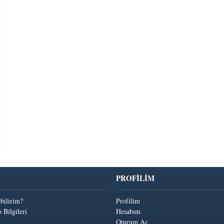
PROFİLİM
ebilirim?
Profilim
 Bilgileri
Hesabım
Oturum Aç