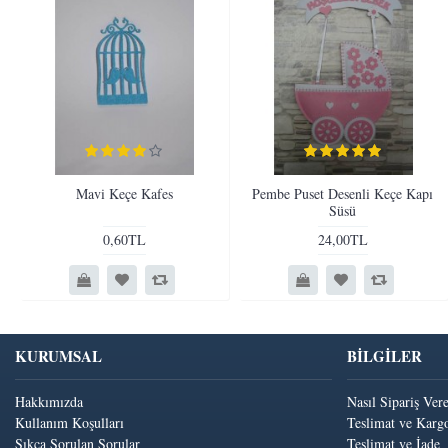
Mavi Keçe Kafes
Pembe Puset Desenli Keçe Kapı
Süsü
0,60TL
24,00TL
KURUMSAL
BİLGİLER
Hakkımızda
Nasıl Sipariş Ver
Kullanım Koşulları
Teslimat ve Kargo
Sıkça Sorulan Sorular
Teslimat ve İade