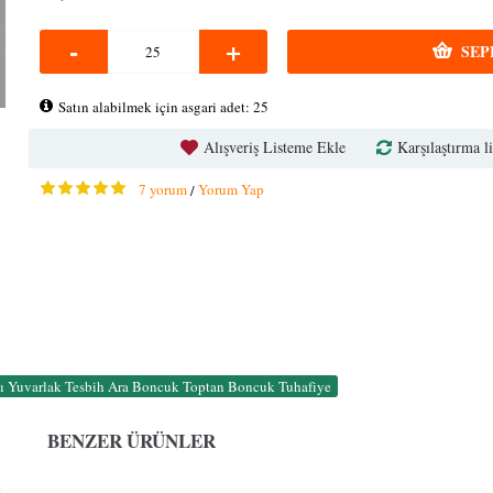
-
+
SEP
Satın alabilmek için asgari adet: 25
Alışveriş Listeme Ekle
Karşılaştırma li
7 yorum
Yorum Yap
/
lı Yuvarlak Tesbih Ara Boncuk Toptan Boncuk Tuhafiye
BENZER ÜRÜNLER