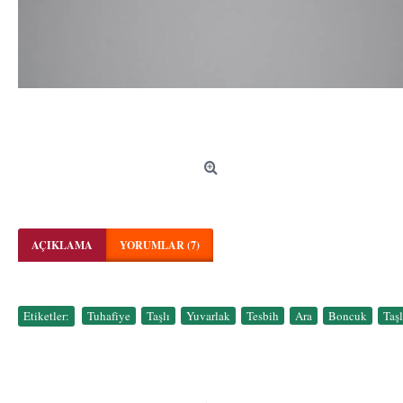
AÇIKLAMA
YORUMLAR (7)
Etiketler:
Tuhafiye
,
Taşlı
,
Yuvarlak
,
Tesbih
,
Ara
,
Boncuk
,
Taş