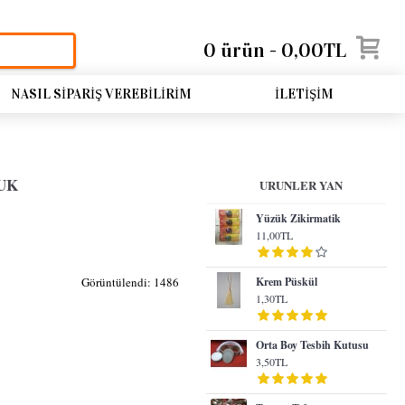
0 ürün - 0,00TL
NASIL SIPARIŞ VEREBILIRIM
İLETIŞIM
UK
URUNLER YAN
Yüzük Zikirmatik
11,00TL
Görüntülendi: 1486
Krem Püskül
1,30TL
Orta Boy Tesbih Kutusu
3,50TL