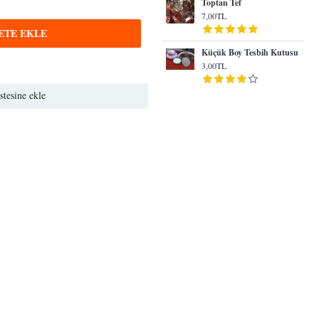
Toptan Tef
7,00TL
ETE EKLE
Küçük Boy Tesbih Kutusu
3,00TL
stesine ekle