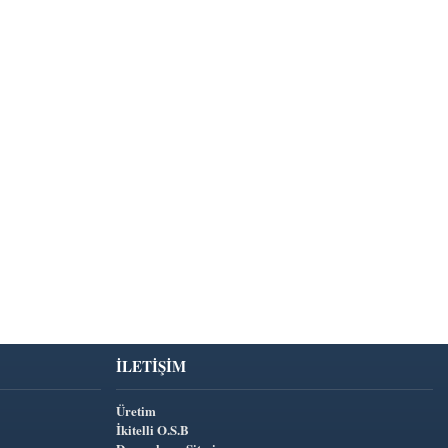
İLETIŞIM
Üretim
İkitelli O.S.B