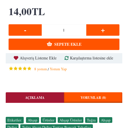
14,00TL
-
+
SEPETE EKLE
Alışveriş Listeme Ekle
Karşılaştırma listesine ekle
8 yorum
Yorum Yap
/
AÇIKLAMA
YORUMLAR (8)
Etiketler:
Ahşap
,
Ürünler
,
Ahşap Ürünler
,
Tuğra
,
Ahşap
,
Defter
,
Tuğra Ahşap Defter Toptan Boncuk Tuhafiye