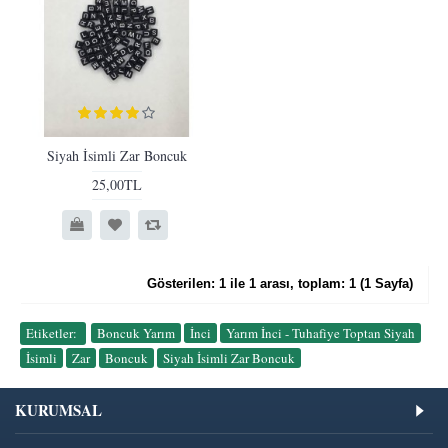
Siyah İsimli Zar Boncuk
25,00TL
Gösterilen: 1 ile 1 arası, toplam: 1 (1 Sayfa)
Etiketler:
Boncuk Yarım
,
İnci
,
Yarım İnci - Tuhafiye Toptan Siyah
,
İsimli
,
Zar
,
Boncuk
,
Siyah İsimli Zar Boncuk
KURUMSAL