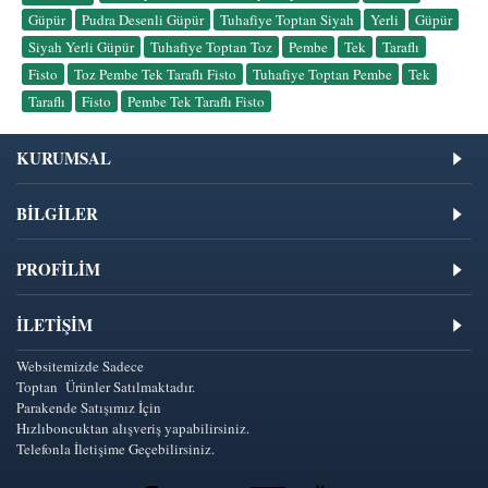
Güpür
,
Pudra Desenli Güpür
,
Tuhafiye Toptan Siyah
,
Yerli
,
Güpür
,
Siyah Yerli Güpür
,
Tuhafiye Toptan Toz
,
Pembe
,
Tek
,
Taraflı
,
Fisto
,
Toz Pembe Tek Taraflı Fisto
,
Tuhafiye Toptan Pembe
,
Tek
,
Taraflı
,
Fisto
,
Pembe Tek Taraflı Fisto
KURUMSAL
BİLGİLER
PROFİLİM
İLETIŞIM
Websitemizde Sadece
Toptan Ürünler Satılmaktadır.
Parakende Satışımız İçin
Hızlıboncuktan alışveriş yapabilirsiniz.
Telefonla İletişime Geçebilirsiniz.