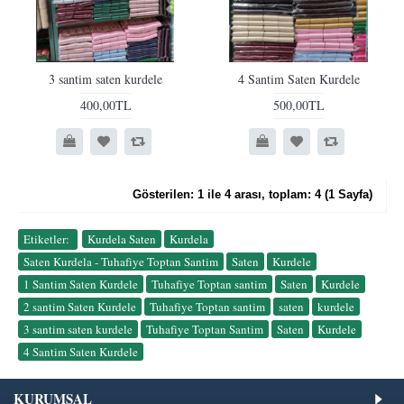
3 santim saten kurdele
4 Santim Saten Kurdele
400,00TL
500,00TL
Gösterilen: 1 ile 4 arası, toplam: 4 (1 Sayfa)
Etiketler:
Kurdela Saten
,
Kurdela
,
Saten Kurdela - Tuhafiye Toptan Santim
,
Saten
,
Kurdele
,
1 Santim Saten Kurdele
,
Tuhafiye Toptan santim
,
Saten
,
Kurdele
,
2 santim Saten Kurdele
,
Tuhafiye Toptan santim
,
saten
,
kurdele
,
3 santim saten kurdele
,
Tuhafiye Toptan Santim
,
Saten
,
Kurdele
,
4 Santim Saten Kurdele
KURUMSAL