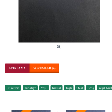
AÇIKLAMA
YORUMLAR (4)
Etiketler:
Tuhafiye
,
Yeşil
,
Kristal
,
Taşlı
,
Oval
,
Broş
,
Yeşil Kri