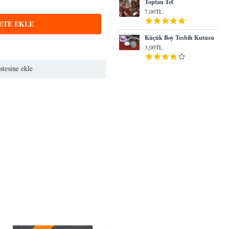
Toptan Tef
7,00TL
ETE EKLE
Küçük Boy Tesbih Kutusu
3,00TL
stesine ekle