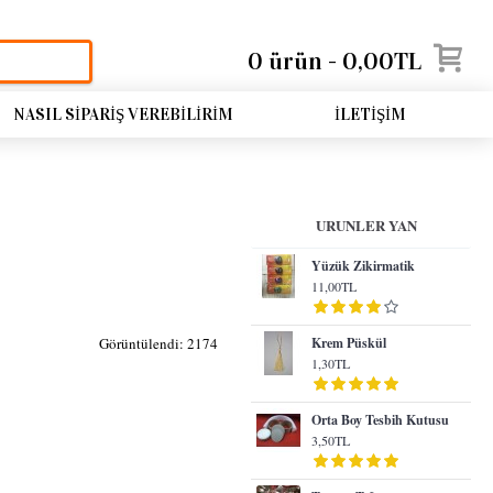
0 ürün - 0,00TL
NASIL SIPARIŞ VEREBILIRIM
İLETIŞIM
URUNLER YAN
Yüzük Zikirmatik
11,00TL
Görüntülendi: 2174
Krem Püskül
1,30TL
Orta Boy Tesbih Kutusu
3,50TL