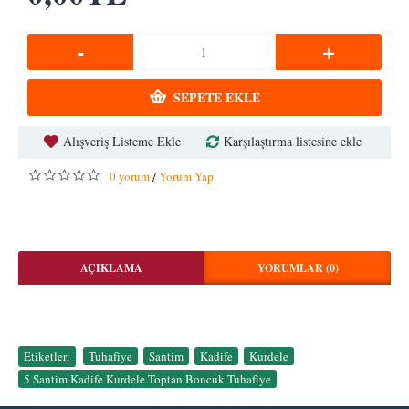
-
+
SEPETE EKLE
Alışveriş Listeme Ekle
Karşılaştırma listesine ekle
0 yorum
Yorum Yap
/
AÇIKLAMA
YORUMLAR (0)
Etiketler:
Tuhafiye
,
Santim
,
Kadife
,
Kurdele
,
5 Santim Kadife Kurdele Toptan Boncuk Tuhafiye