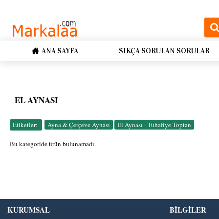
ANA SAYFA
SIKÇA SORULAN SORULAR
EL AYNASI
Etiketler:
Ayna & Çerçeve Aynası
,
El Aynası - Tuhafiye Toptan
Bu kategoride ürün bulunamadı.
KURUMSAL
BİLGİLER