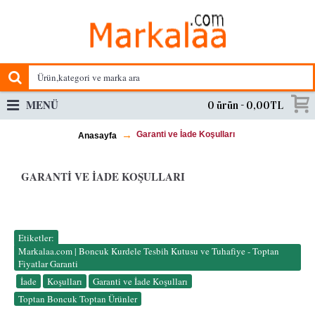
MENÜ
0 ürün - 0,00TL
Garanti ve İade Koşulları
Anasayfa
GARANTI VE İADE KOŞULLARI
Etiketler:
Markalaa.com | Boncuk Kurdele Tesbih Kutusu ve Tuhafiye - Toptan
Fiyatlar Garanti
,
İade
,
Koşulları
,
Garanti ve İade Koşulları
,
Toptan Boncuk Toptan Ürünler