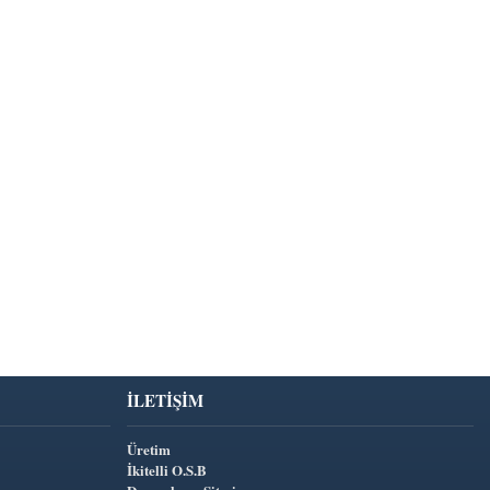
İLETIŞIM
Üretim
İkitelli O.S.B