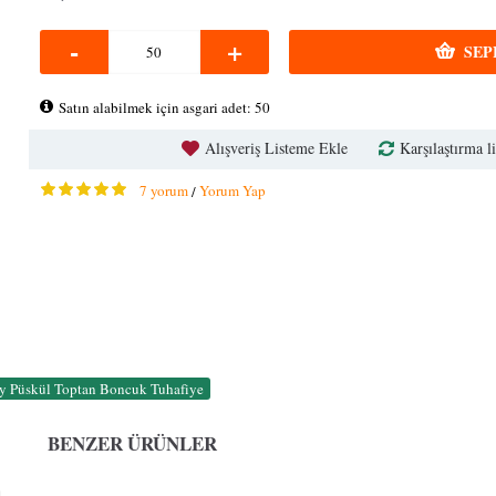
-
+
SEP
Satın alabilmek için asgari adet: 50
Alışveriş Listeme Ekle
Karşılaştırma li
7 yorum
Yorum Yap
/
 Püskül Toptan Boncuk Tuhafiye
BENZER ÜRÜNLER