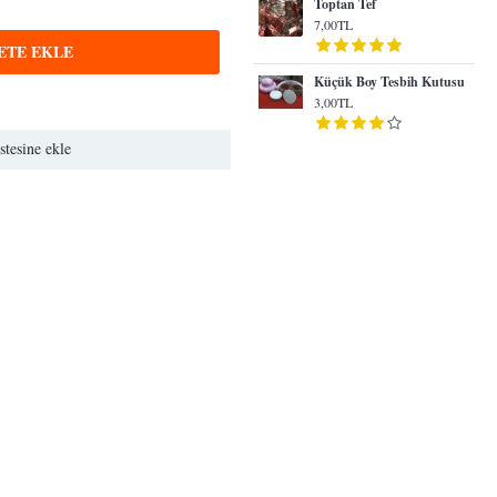
Toptan Tef
7,00TL
ETE EKLE
Küçük Boy Tesbih Kutusu
3,00TL
stesine ekle