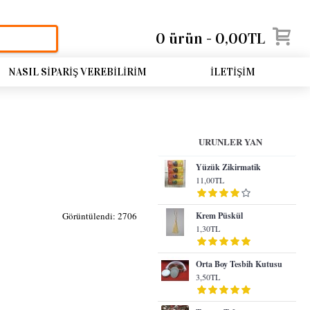
0 ürün - 0,00TL
NASIL SIPARIŞ VEREBILIRIM
İLETIŞIM
URUNLER YAN
Yüzük Zikirmatik
11,00TL
Görüntülendi: 2706
Krem Püskül
1,30TL
Orta Boy Tesbih Kutusu
3,50TL