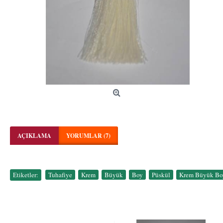
AÇIKLAMA
YORUMLAR (7)
Etiketler:
Tuhafiye
,
Krem
,
Büyük
,
Boy
,
Püskül
,
Krem Büyük Boy