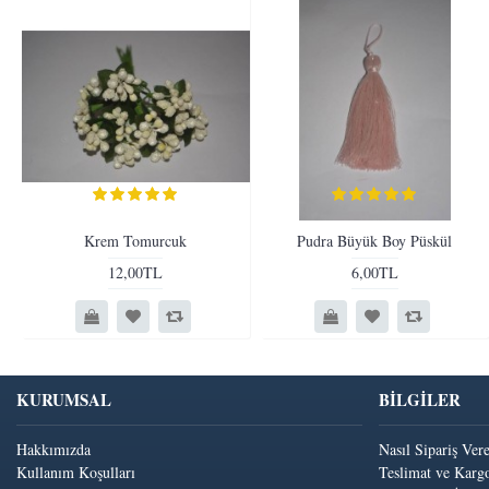
Krem Tomurcuk
Pudra Büyük Boy Püskül
12,00TL
6,00TL
KURUMSAL
BİLGİLER
Hakkımızda
Nasıl Sipariş Ver
Kullanım Koşulları
Teslimat ve Kargo