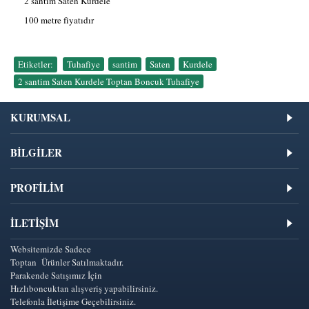
2 santim Saten Kurdele
100 metre fiyatıdır
Etiketler:
Tuhafiye
,
santim
,
Saten
,
Kurdele
,
2 santim Saten Kurdele Toptan Boncuk Tuhafiye
KURUMSAL
BİLGİLER
PROFİLİM
İLETIŞIM
Websitemizde Sadece
Toptan Ürünler Satılmaktadır.
Parakende Satışımız İçin
Hızlıboncuktan alışveriş yapabilirsiniz.
Telefonla İletişime Geçebilirsiniz.