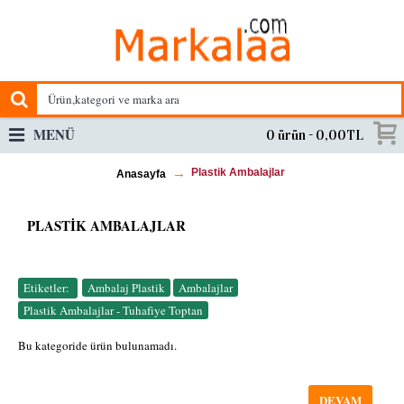
MENÜ
0 ürün - 0,00TL
Plastik Ambalajlar
Anasayfa
PLASTIK AMBALAJLAR
Etiketler:
Ambalaj Plastik
,
Ambalajlar
,
Plastik Ambalajlar - Tuhafiye Toptan
Bu kategoride ürün bulunamadı.
DEVAM