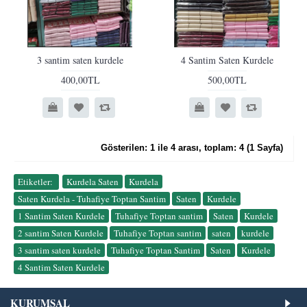
3 santim saten kurdele
4 Santim Saten Kurdele
400,00TL
500,00TL
Gösterilen: 1 ile 4 arası, toplam: 4 (1 Sayfa)
Etiketler:
Kurdela Saten
,
Kurdela
,
Saten Kurdela - Tuhafiye Toptan Santim
,
Saten
,
Kurdele
,
1 Santim Saten Kurdele
,
Tuhafiye Toptan santim
,
Saten
,
Kurdele
,
2 santim Saten Kurdele
,
Tuhafiye Toptan santim
,
saten
,
kurdele
,
3 santim saten kurdele
,
Tuhafiye Toptan Santim
,
Saten
,
Kurdele
,
4 Santim Saten Kurdele
KURUMSAL